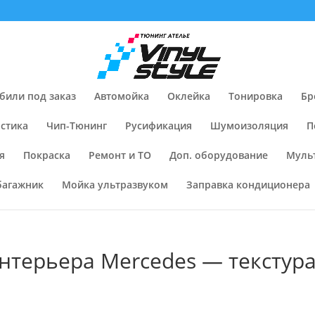
били под заказ
Автомойка
Оклейка
Тонировка
Бр
стика
Чип-Тюнинг
Русификация
Шумоизоляция
П
я
Покраска
Ремонт и ТО
Доп. оборудование
Муль
багажник
Мойка ультразвуком
Заправка кондиционера
нтерьера Mercedes — текстур