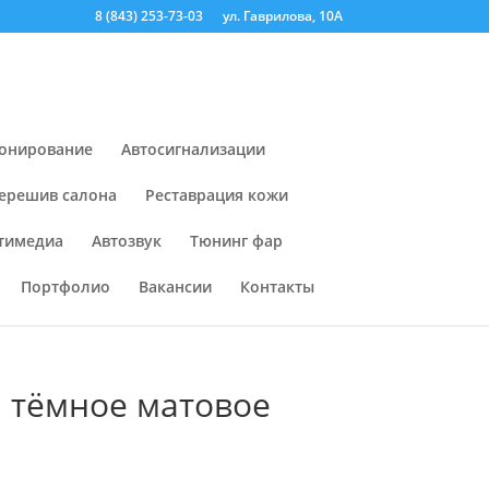
8 (843) 253-73-03
ул. Гаврилова, 10А
онирование
Автосигнализации
ерешив салона
Реставрация кожи
тимедиа
Автозвук
Тюнинг фар
Портфолио
Вакансии
Контакты
а тёмное матовое