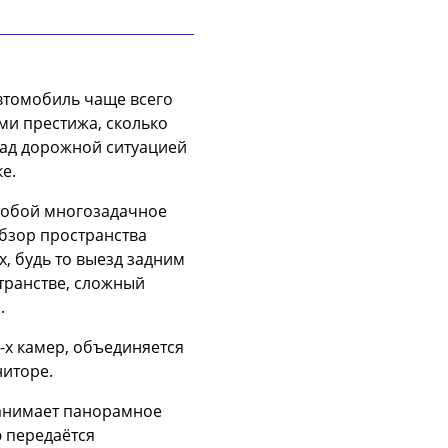
втомобиль чаще всего
ми престижа, сколько
ад дорожной ситуацией
е.
собой многозадачное
обзор пространства
, будь то выезд задним
транстве, сложный
.
4-х камер, объединяется
ниторе.
 занимает панорамное
ю передаётся