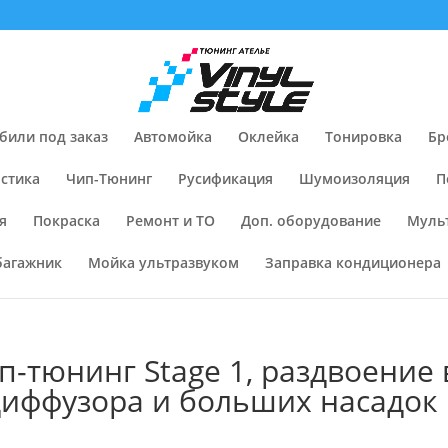
били под заказ
Автомойка
Оклейка
Тонировка
Бр
стика
Чип-Тюнинг
Русификация
Шумоизоляция
П
я
Покраска
Ремонт и ТО
Доп. оборудование
Муль
багажник
Мойка ультразвуком
Заправка кондиционера
ип-тюнинг Stage 1, раздвоение
диффузора и больших насадок