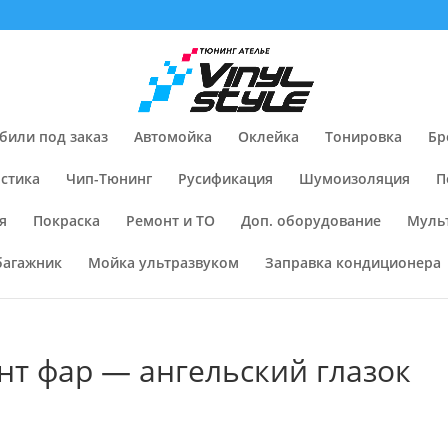
били под заказ
Автомойка
Оклейка
Тонировка
Бр
стика
Чип-Тюнинг
Русификация
Шумоизоляция
П
я
Покраска
Ремонт и ТО
Доп. оборудование
Муль
багажник
Мойка ультразвуком
Заправка кондиционера
нт фар — ангельский глазок