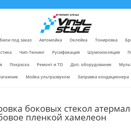
били под заказ
Автомойка
Оклейка
Тонировка
Бр
стика
Чип-Тюнинг
Русификация
Шумоизоляция
П
я
Покраска
Ремонт и ТО
Доп. оборудование
Муль
багажник
Мойка ультразвуком
Заправка кондиционера
ровка боковых стекол атерма
обовое пленкой хамелеон