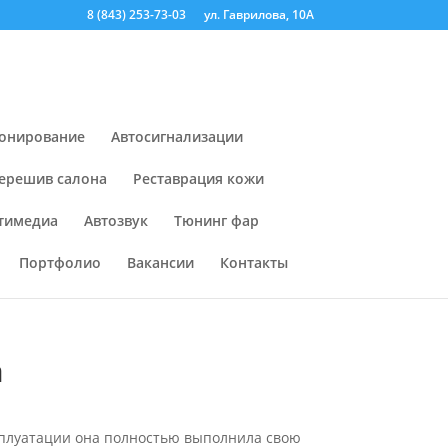
8 (843) 253-73-03
ул. Гаврилова, 10А
онирование
Автосигнализации
ерешив салона
Реставрация кожи
тимедиа
Автозвук
Тюнинг фар
Портфолио
Вакансии
Контакты
а
ксплуатации она полностью выполнила свою