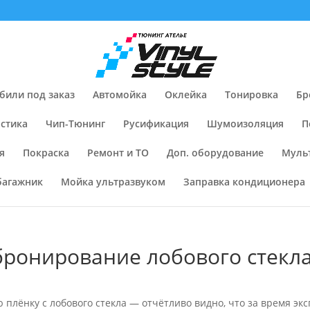
били под заказ
Автомойка
Оклейка
Тонировка
Бр
стика
Чип-Тюнинг
Русификация
Шумоизоляция
П
я
Покраска
Ремонт и ТО
Доп. оборудование
Муль
багажник
Мойка ультразвуком
Заправка кондиционера
бронирование лобового стекл
ю плёнку с лобового стекла — отчётливо видно, что за время э