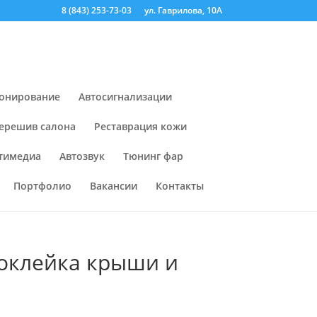
8 (843) 253-73-03
ул. Гаврилова, 10А
онирование
Автосигнализации
ерешив салона
Реставрация кожи
тимедиа
Автозвук
Тюнинг фар
Портфолио
Вакансии
Контакты
 оклейка крыши и