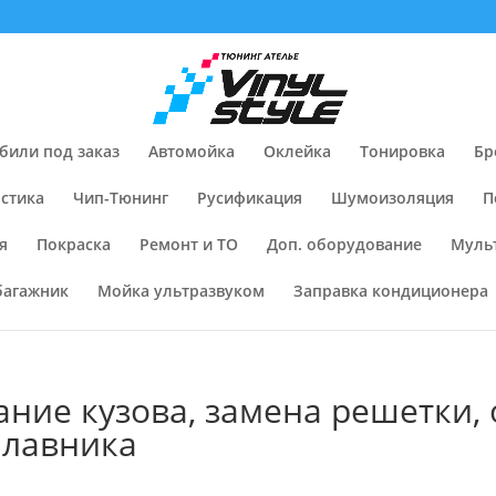
били под заказ
Автомойка
Оклейка
Тонировка
Бр
стика
Чип-Тюнинг
Русификация
Шумоизоляция
П
я
Покраска
Ремонт и ТО
Доп. оборудование
Муль
багажник
Мойка ультразвуком
Заправка кондиционера
ние кузова, замена решетки,
плавника