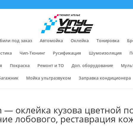
били под заказ
Автомойка
Оклейка
Тонировка
Бр
стика
Чип-Тюнинг
Русификация
Шумоизоляция
П
я
Покраска
Ремонт и ТО
Доп. оборудование
Муль
багажник
Мойка ультразвуком
Заправка кондиционера
n — оклейка кузова цветной п
ие лобового, реставрация ко