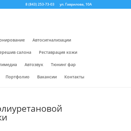
8 (843) 253-73-03
ул. Гаврилова, 10А
онирование
Автосигнализации
ерешив салона
Реставрация кожи
тимедиа
Автозвук
Тюнинг фар
Портфолио
Вакансии
Контакты
олиуретановой
жи