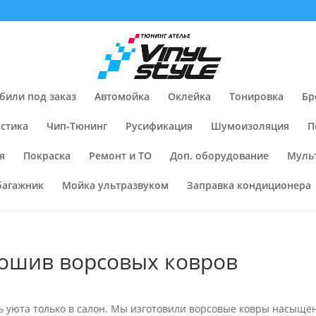
били под заказ
Автомойка
Оклейка
Тонировка
Бр
стика
Чип-Тюнинг
Русификация
Шумоизоляция
П
я
Покраска
Ремонт и ТО
Доп. оборудование
Муль
багажник
Мойка ультразвуком
Заправка кондиционера
пошив ворсовых ковров
ь уюта только в салон. Мы изготовили ворсовые ковры насыще