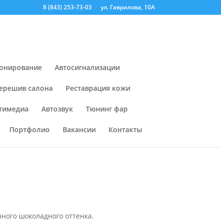
8 (843) 253-73-03
ул. Гаврилова, 10А
онирование
Автосигнализации
ерешив салона
Реставрация кожи
тимедиа
Автозвук
Тюнинг фар
Портфолио
Вакансии
Контакты
нного шоколадного оттенка.