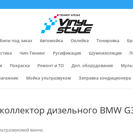
били под заказ
Автомойка
Оклейка
Тонировка
Бр
стика
Чип-Тюнинг
Русификация
Шумоизоляция
П
я
Покраска
Ремонт и ТО
Доп. оборудование
Муль
багажник
Мойка ультразвуком
Заправка кондиционера
 коллектор дизельного BMW G
льтразвуковой ванне.