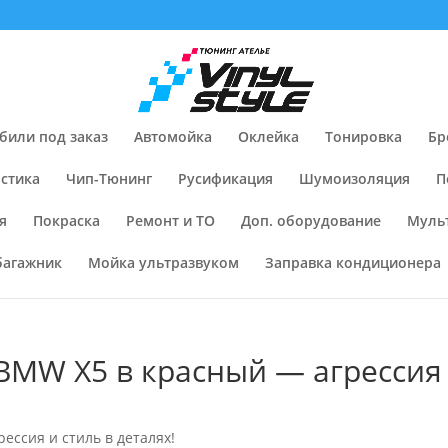
били под заказ
Автомойка
Оклейка
Тонировка
Бр
стика
Чип-Тюнинг
Русификация
Шумоизоляция
П
я
Покраска
Ремонт и ТО
Доп. оборудование
Муль
багажник
Мойка ультразвуком
Заправка кондиционера
BMW X5 в красный — агрессия 
ессия и стиль в деталях!