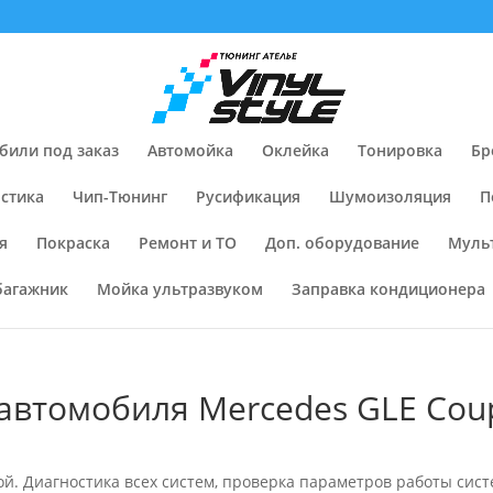
били под заказ
Автомойка
Оклейка
Тонировка
Бр
стика
Чип-Тюнинг
Русификация
Шумоизоляция
П
я
Покраска
Ремонт и ТО
Доп. оборудование
Муль
багажник
Мойка ультразвуком
Заправка кондиционера
автомобиля Mercedes GLE Cou
й. Диагностика всех систем, проверка параметров работы систе