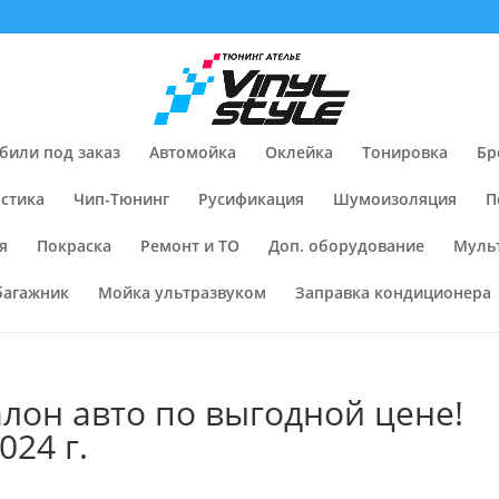
били под заказ
Автомойка
Оклейка
Тонировка
Бр
стика
Чип-Тюнинг
Русификация
Шумоизоляция
П
я
Покраска
Ремонт и ТО
Доп. оборудование
Муль
багажник
Мойка ультразвуком
Заправка кондиционера
алон авто по выгодной цене!
024 г.