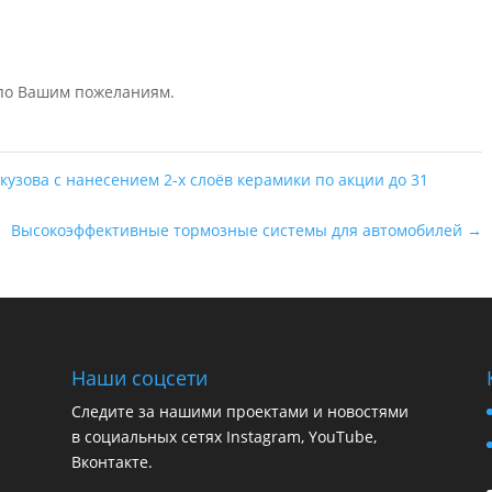
 по Вашим пожеланиям.
кузова с нанесением 2-х слоёв керамики по акции до 31
Высокоэффективные тормозные системы для автомобилей
→
Наши соцсети
Следите за нашими проектами и новостями
в социальных сетях Instagram, YouTube,
Вконтакте.