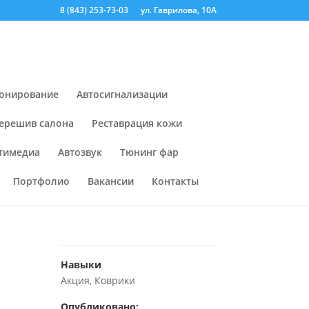
8 (843) 253-73-03
ул. Гаврилова, 10А
онирование
Автосигнализации
ерешив салона
Реставрация кожи
тимедиа
Автозвук
Тюнинг фар
Портфолио
Вакансии
Контакты
Навыки
Акция
,
Коврики
Опубликовано: