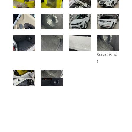
Screensho
t