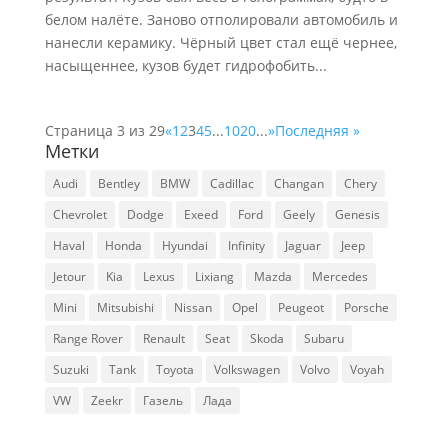
белом налёте. Заново отполировали автомобиль и
нанесли керамику. Чёрный цвет стал ещё чернее,
насыщеннее, кузов будет гидрофобить...
Страница 3 из 29
«
1
2
3
4
5
...
10
20
...
»
Последняя »
Метки
Audi
Bentley
BMW
Cadillac
Changan
Chery
Chevrolet
Dodge
Exeed
Ford
Geely
Genesis
Haval
Honda
Hyundai
Infinity
Jaguar
Jeep
Jetour
Kia
Lexus
Lixiang
Mazda
Mercedes
Mini
Mitsubishi
Nissan
Opel
Peugeot
Porsche
Range Rover
Renault
Seat
Skoda
Subaru
Suzuki
Tank
Toyota
Volkswagen
Volvo
Voyah
VW
Zeekr
Газель
Лада