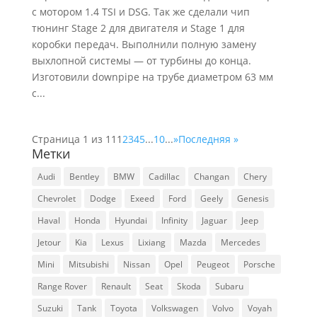
с мотором 1.4 TSI и DSG. Так же сделали чип
тюнинг Stage 2 для двигателя и Stage 1 для
коробки передач. Выполнили полную замену
выхлопной системы — от турбины до конца.
Изготовили downpipe на трубе диаметром 63 мм
с...
Страница 1 из 11
1
2
3
4
5
...
10
...
»
Последняя »
Метки
Audi
Bentley
BMW
Cadillac
Changan
Chery
Chevrolet
Dodge
Exeed
Ford
Geely
Genesis
Haval
Honda
Hyundai
Infinity
Jaguar
Jeep
Jetour
Kia
Lexus
Lixiang
Mazda
Mercedes
Mini
Mitsubishi
Nissan
Opel
Peugeot
Porsche
Range Rover
Renault
Seat
Skoda
Subaru
Suzuki
Tank
Toyota
Volkswagen
Volvo
Voyah