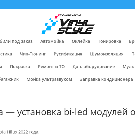
били под заказ
Автомойка
Оклейка
Тонировка
Бр
стика
Чип-Тюнинг
Русификация
Шумоизоляция
П
я
Покраска
Ремонт и ТО
Доп. оборудование
Муль
багажник
Мойка ультразвуком
Заправка кондиционера
да — установка bi-led модулей 
a Hilux 2022 года.