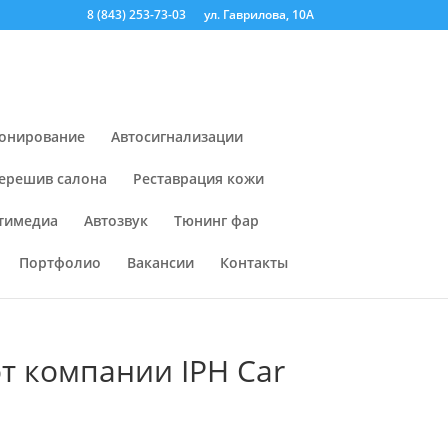
8 (843) 253-73-03
ул. Гаврилова, 10А
онирование
Автосигнализации
ерешив салона
Реставрация кожи
тимедиа
Автозвук
Тюнинг фар
Портфолио
Вакансии
Контакты
от компании IPH Car