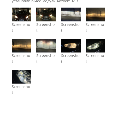
установив bi-led модули Aozoom A13
Screensho
Screensho
Screensho
Screensho
t
t
t
t
Screensho
Screensho
Screensho
Screensho
t
t
t
t
Screensho
t