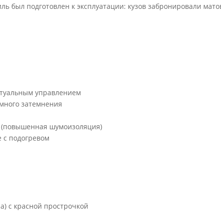
иль был подготовлен к эксплуатации: кузов забронировали мат
ектуальным управлением
омного затемнения
м (повышенная шумоизоляция)
e с подогревом
а) с красной прострочкой