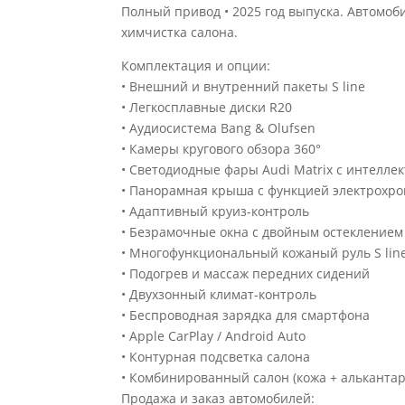
Полный привод • 2025 год выпуска. Автомоб
химчистка салона.
Комплектация и опции:
• Внешний и внутренний пакеты S line
• Легкосплавные диски R20
• Аудиосистема Bang & Olufsen
• Камеры кругового обзора 360°
• Светодиодные фары Audi Matrix с интелл
• Панорамная крыша с функцией электрохр
• Адаптивный круиз-контроль
• Безрамочные окна с двойным остекление
• Многофункциональный кожаный руль S lin
• Подогрев и массаж передних сидений
• Двухзонный климат-контроль
• Беспроводная зарядка для смартфона
• Apple CarPlay / Android Auto
• Контурная подсветка салона
• Комбинированный салон (кожа + алькантар
Продажа и заказ автомобилей: