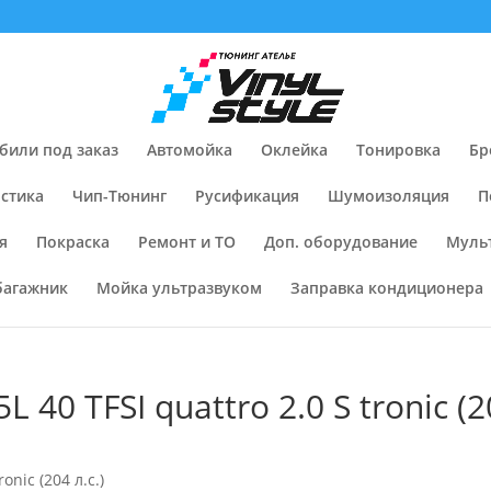
били под заказ
Автомойка
Оклейка
Тонировка
Бр
стика
Чип-Тюнинг
Русификация
Шумоизоляция
П
я
Покраска
Ремонт и ТО
Доп. оборудование
Муль
багажник
Мойка ультразвуком
Заправка кондиционера
40 TFSI quattro 2.0 S tronic (20
onic (204 л.с.)