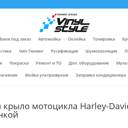
били под заказ
Автомойка
Оклейка
Тонировка
Бр
стика
Чип-Тюнинг
Русификация
Шумоизоляция
П
я
Покраска
Ремонт и ТО
Доп. оборудование
Муль
багажник
Мойка ультразвуком
Заправка кондиционера
 крыло мотоцикла Harley-Davi
нкой