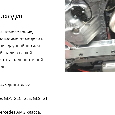
одходит
е, атмосферные,
зависимо от модели и
ние даунпайпов для
 стали в нашей
ю, с детально точной
ль.
вых двигателей
GLA, GLC, GLE, GLS, GT
ercedes AMG класса.