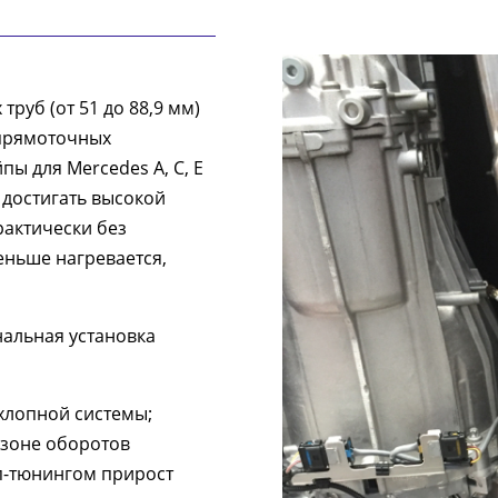
руб (от 51 до 88,9 мм)
прямоточных
пы для Mercedes A, С, E
 достигать высокой
рактически без
еньше нагревается,
альная установка
хлопной системы;
азоне оборотов
ип-тюнингом прирост