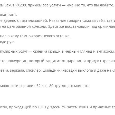
м Lexus RX200, причём все услуги — именно то, что вы любите.
квапринт.
 дерево с тактилизацией. Название говорит само за себя, такт
и на центральной консоли. Здесь же восстановили под оригинал
нал в кожу тёмно-коричневого оттенка.
оде руля.
пулярных услуг — оклейка крыши в чёрный глянец и антихром.
это полиуретан, который защитит от царапин и придаст краси
тка, зеркала, спойлер, шильдики, насадки выхлопа и даже накл
мощности составил 52 л.с., 80 крутящего момента.
леон, проходящей по ГОСТу, здесь 7% затемнения и приятные 