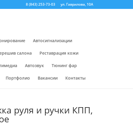
8 (843) 253-73-03
ул. Гаврилова, 10А
онирование
Автосигнализации
ерешив салона
Реставрация кожи
тимедиа
Автозвук
Тюнинг фар
Портфолио
Вакансии
Контакты
ка руля и ручки КПП,
ое