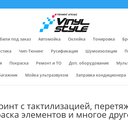
били под заказ
Автомойка
Оклейка
Тонировка
Бр
стика
Чип-Тюнинг
Русификация
Шумоизоляция
П
я
Покраска
Ремонт и ТО
Доп. оборудование
Муль
багажник
Мойка ультразвуком
Заправка кондиционера
ринт с тактилизацией, перетяж
аска элементов и многое друг