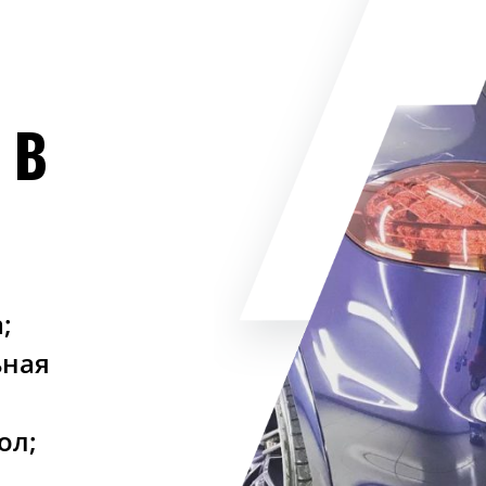
 В
;
ьная
ол;