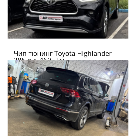
Чип тюнинг Toyota Highlander —
285 л.с, 460 Н.м