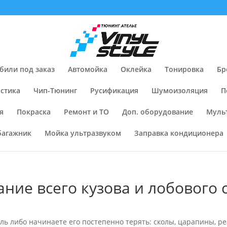
били под заказ
Автомойка
Оклейка
Тонировка
Бр
стика
Чип-Тюнинг
Русификация
Шумоизоляция
П
я
Покраска
Ремонт и ТО
Доп. оборудование
Муль
багажник
Мойка ультразвуком
Заправка кондиционера
ие всего кузова и лобового 
ль либо начинаете его постепенно терять: сколы, царапины, ре