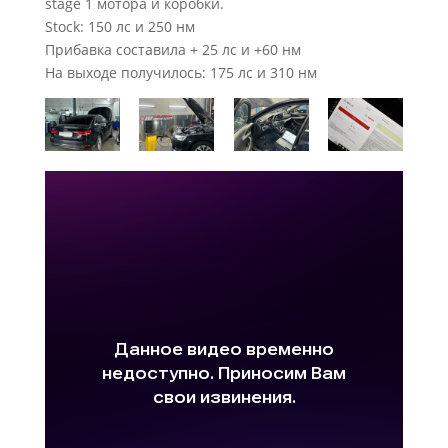
stage 1 мотора и коробки.
Stock: 150 лс и 250 нм
Прибавка составила + 25 лс и +60 нм
На выходе получилось: 175 лс и 310 нм