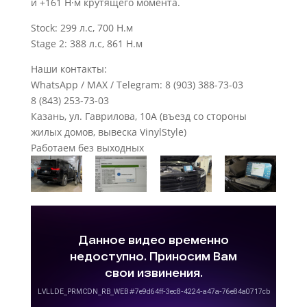
и +161 Н·м крутящего момента.
Stock: 299 л.с, 700 Н.м
Stage 2: 388 л.с, 861 Н.м
Наши контакты:
WhatsApp / MAX / Telegram: 8 (903) 388-73-03
8 (843) 253-73-03
Казань, ул. Гаврилова, 10А (въезд со стороны
жилых домов, вывеска VinylStyle)
Работаем без выходных