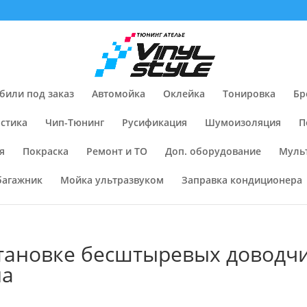
били под заказ
Автомойка
Оклейка
Тонировка
Бр
стика
Чип-Тюнинг
Русификация
Шумоизоляция
П
я
Покраска
Ремонт и ТО
Доп. оборудование
Муль
багажник
Мойка ультразвуком
Заправка кондиционера
становке бесштыревых доводчи
на