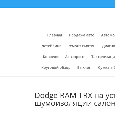
Главная
Продажа авто
Автомо
Детейлинг
Ремонт вмятин
Диагно
Коврики
Аквапринт
Тактилизаци
Круговой обзор
Выхлоп
Сумка в 
Dodge RAM TRX на у
шумоизоляции сало