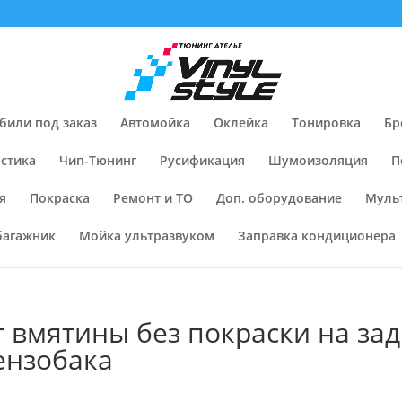
били под заказ
Автомойка
Оклейка
Тонировка
Бр
стика
Чип-Тюнинг
Русификация
Шумоизоляция
П
я
Покраска
Ремонт и ТО
Доп. оборудование
Муль
багажник
Мойка ультразвуком
Заправка кондиционера
нт вмятины без покраски на за
ензобака