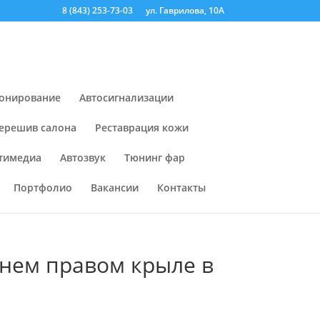
8 (843) 253-73-03
ул. Гаврилова, 10А
онирование
Автосигнализации
ерешив салона
Реставрация кожи
тимедиа
Автозвук
Тюнинг фар
Портфолио
Вакансии
Контакты
днем правом крыле в