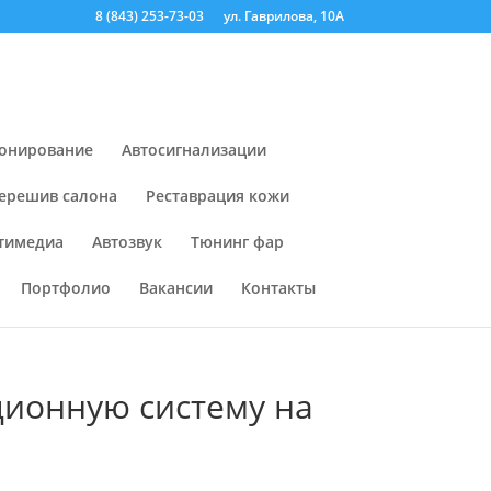
8 (843) 253-73-03
ул. Гаврилова, 10А
онирование
Автосигнализации
ерешив салона
Реставрация кожи
тимедиа
Автозвук
Тюнинг фар
Портфолио
Вакансии
Контакты
ционную систему на