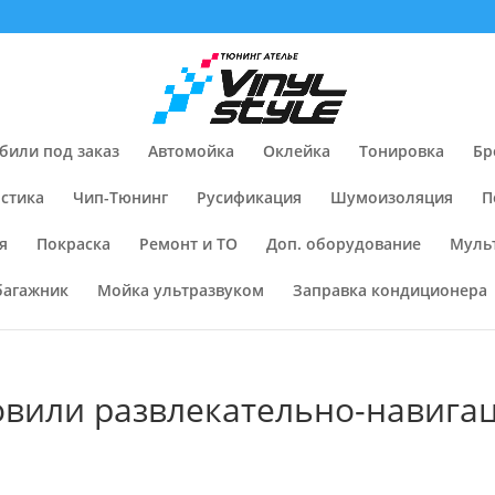
били под заказ
Автомойка
Оклейка
Тонировка
Бр
стика
Чип-Тюнинг
Русификация
Шумоизоляция
П
я
Покраска
Ремонт и ТО
Доп. оборудование
Муль
багажник
Мойка ультразвуком
Заправка кондиционера
новили развлекательно-навига