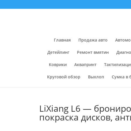
Главная
Продажа авто
Автомо
Детейлинг
Ремонт вмятин
Диагно
Коврики
Аквапринт
Тактилизаци
Круговой обзор
Выхлоп
Сумка в 
LiXiang L6 — бронир
покраска дисков, ан