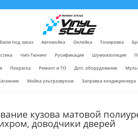
били под заказ
Автомойка
Оклейка
Тонировка
Бр
стика
Чип-Тюнинг
Русификация
Шумоизоляция
П
я
Покраска
Ремонт и ТО
Доп. оборудование
Муль
багажник
Мойка ультразвуком
Заправка кондиционера
ование кузова матовой полиур
тихром, доводчики дверей