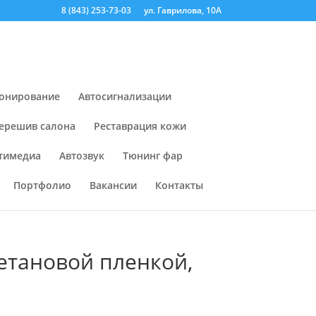
8 (843) 253-73-03
ул. Гаврилова, 10А
онирование
Автосигнализации
ерешив салона
Реставрация кожи
тимедиа
Автозвук
Тюнинг фар
Портфолио
Вакансии
Контакты
етановой пленкой,