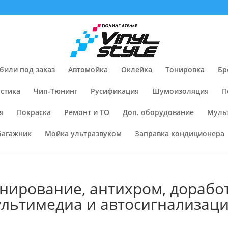
били под заказ
Автомойка
Оклейка
Тонировка
Бр
стика
Чип-Тюнинг
Русификация
Шумоизоляция
П
я
Покраска
Ремонт и ТО
Доп. оборудование
Муль
багажник
Мойка ультразвуком
Заправка кондиционера
нирование, антихром, доработ
ультимедиа и автосигнализац