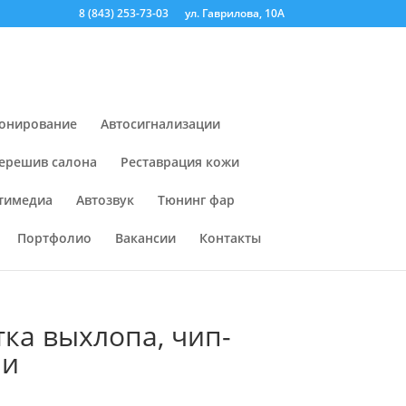
8 (843) 253-73-03
ул. Гаврилова, 10А
онирование
Автосигнализации
ерешив салона
Реставрация кожи
тимедиа
Автозвук
Тюнинг фар
Портфолио
Вакансии
Контакты
ка выхлопа, чип-
ии