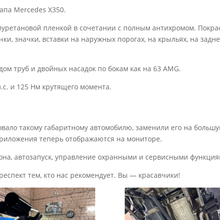
апа Mercedes X350.
иуретановой пленкой в сочетании с полным антихромом. Покра
учки, значки, вставки на наружных порогах, на крыльях, на зад
ом труб и двойных насадок по бокам как на 63 AMG.
.с. и 125 Нм крутящего момента.
вовало такому габаритному автомобилю, заменили его на боль
приложения теперь отображаются на мониторе.
она, автозапуск, управление охранными и сервисными функция
респект тем, кто нас рекомендует. Вы — красавчики!