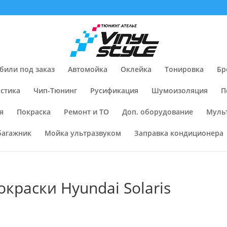
били под заказ
Автомойка
Оклейка
Тонировка
Бр
стика
Чип-Тюнинг
Русификация
Шумоизоляция
П
я
Покраска
Ремонт и ТО
Доп. оборудование
Муль
багажник
Мойка ультразвуком
Заправка кондиционера
краски Hyundai Solaris