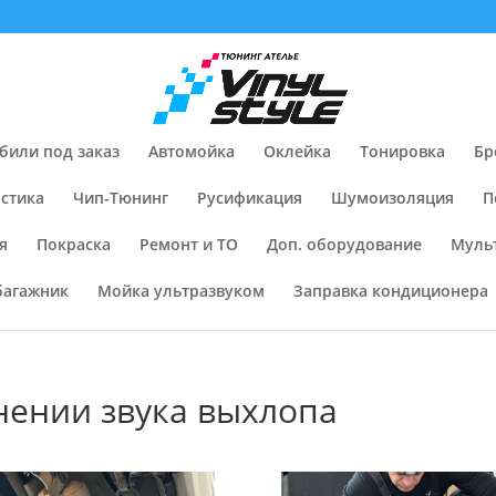
били под заказ
Автомойка
Оклейка
Тонировка
Бр
стика
Чип-Тюнинг
Русификация
Шумоизоляция
П
я
Покраска
Ремонт и ТО
Доп. оборудование
Муль
багажник
Мойка ультразвуком
Заправка кондиционера
енении звука выхлопа