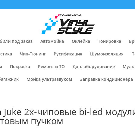
били под заказ
Автомойка
Оклейка
Тонировка
Бр
стика
Чип-Тюнинг
Русификация
Шумоизоляция
П
я
Покраска
Ремонт и ТО
Доп. оборудование
Муль
багажник
Мойка ультразвуком
Заправка кондиционера
 Juke 2х-чиповые bi-led модул
етовым пучком