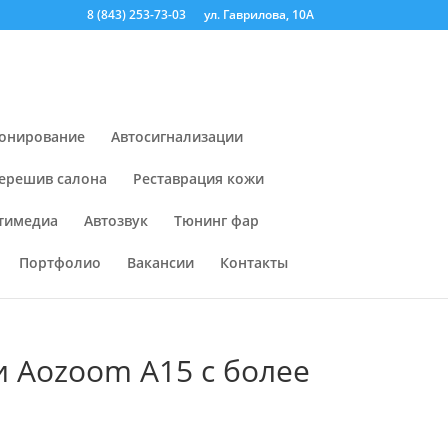
8 (843) 253-73-03
ул. Гаврилова, 10А
онирование
Автосигнализации
ерешив салона
Реставрация кожи
тимедиа
Автозвук
Тюнинг фар
Портфолио
Вакансии
Контакты
и Aozoom A15 с более