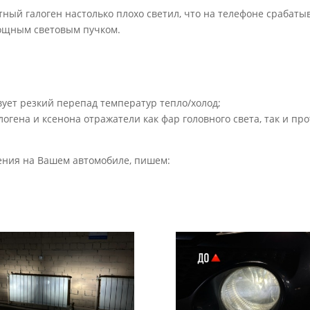
татный галоген настолько плохо светил, что на телефоне сраба
мощным световым пучком.
твует резкий перепад температур тепло/холод;
алогена и ксенона отражатели как фар головного света, так и 
ения на Вашем автомобиле, пишем: