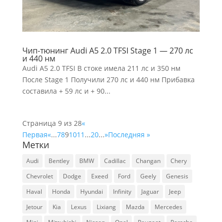
Чип-тюнинг Audi A5 2.0 TFSI Stage 1 — 270 лс
и 440 нм
Audi A5 2.0 TFSI В стоке имела 211 лс и 350 нм
После Stage 1 Получили 270 лс и 440 нм Прибавка
составила + 59 лс и + 90...
Страница 9 из 28
«
Первая
«
...
7
8
9
10
11
...
20
...
»
Последняя »
Метки
Audi
Bentley
BMW
Cadillac
Changan
Chery
Chevrolet
Dodge
Exeed
Ford
Geely
Genesis
Haval
Honda
Hyundai
Infinity
Jaguar
Jeep
Jetour
Kia
Lexus
Lixiang
Mazda
Mercedes