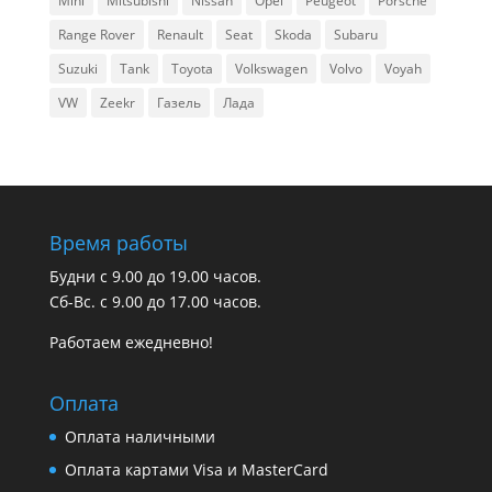
Mini
Mitsubishi
Nissan
Opel
Peugeot
Porsche
Range Rover
Renault
Seat
Skoda
Subaru
Suzuki
Tank
Toyota
Volkswagen
Volvo
Voyah
VW
Zeekr
Газель
Лада
Время работы
Будни с 9.00 до 19.00 часов.
Сб-Вс. с 9.00 до 17.00 часов.
Работаем ежедневно!
Оплата
Оплата наличными
Оплата картами Visa и MasterCard